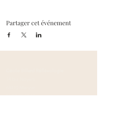
Partager cet événement
Cécile Billard Réfléxologie
14 bis Noyers
63410 Manzat
06 09 26 35 12
Formulaire de contact
Mentions légales