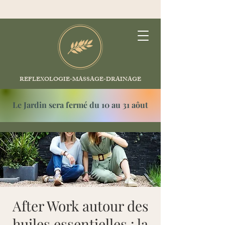
REFLEXOLOGIE-MASSAGE-DRAINAGE
Le Jardin sera fermé du 10 au 31 aôut
After Work autour des
huiles essentielles : la