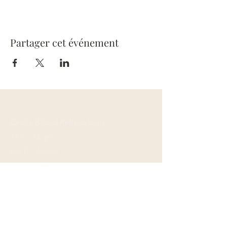
Partager cet événement
Cécile Billard Réfléxologie
14 bis Noyers
63410 Manzat
06 09 26 35 12
Formulaire de contact
Mentions légales