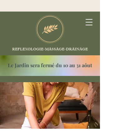
REFLEXOLOGIE-MASSAGE-DRAINAGE
Le Jardin sera fermé du 10 au 31 aôut